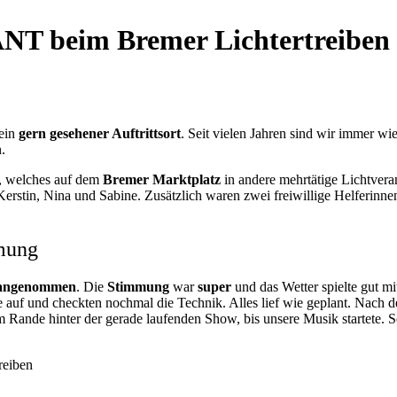
NT beim Bremer Lichtertreiben
ein
gern gesehener Auftrittsort
. Seit vielen Jahren sind wir immer wi
.
, welches auf dem
Bremer Marktplatz
in andere mehrtätige Lichtveran
Kerstin, Nina und Sabine. Zusätzlich waren zwei freiwillige Helferinnen
mmung
 angenommen
. Die
Stimmung
war
super
und das Wetter spielte gut mi
uf und checkten nochmal die Technik. Alles lief wie geplant. Nach de
m Rande hinter der gerade laufenden Show, bis unsere Musik startete.