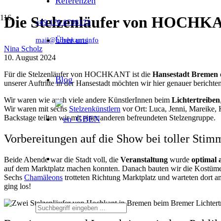
Referenzen
Die Stelzenläufer von HOCHKA
+49 178 8798173
Über uns
mail@hochkant.info
Nina Scholz
10. August 2024
Für die Stelzenläufer von HOCHKANT ist die
Hansestadt Bremen
Blog
unserer Auftritte in der Hansestadt möchten wir hier genauer berichten
Wir waren wie auch viele andere KünstlerInnen beim
Lichtertreiben
Wir waren mit sechs
Stelzenkünstlern
vor Ort: Luca, Jenni, Mareike, 
Backstage teilten wir mit einer anderen befreundeten Stelzengruppe.
EN
Vorbereitungen auf die Show bei toller Sti
Beide Abende war die Stadt voll, die
Veranstaltung
wurde
optimal
auf dem Marktplatz machen konnten. Danach bauten wir die Kostüme a
Sechs
Chamäleons
trotteten Richtung Marktplatz und warteten dort a
ging los!