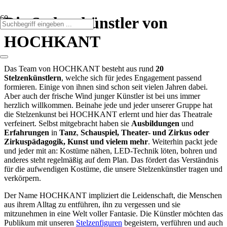
Die Stelzenkünstler von
HOCHKANT
Das Team von HOCHKANT besteht aus rund
20
Stelzenkünstlern
, welche sich für jedes Engagement passend
formieren. Einige von ihnen sind schon seit vielen Jahren dabei.
Aber auch der frische Wind junger Künstler ist bei uns immer
herzlich willkommen. Beinahe jede und jeder unserer Gruppe hat
die Stelzenkunst bei HOCHKANT erlernt und hier das Theatrale
verfeinert. Selbst mitgebracht haben sie
Ausbildungen
und
Erfahrungen
in
Tanz
,
Schauspiel, Theater- und Zirkus oder
Zirkuspädagogik, Kunst und vielem mehr
. Weiterhin packt jede
und jeder mit an: Kostüme nähen, LED-Technik löten, bohren und
anderes steht regelmäßig auf dem Plan. Das fördert das Verständnis
für die aufwendigen Kostüme, die unsere Stelzenkünstler tragen und
verkörpern.
Der Name HOCHKANT impliziert die Leidenschaft, die Menschen
aus ihrem Alltag zu entführen, ihn zu vergessen und sie
mitzunehmen in eine Welt voller Fantasie. Die Künstler möchten das
Publikum mit unseren
Stelzenfiguren
begeistern, verführen und auch