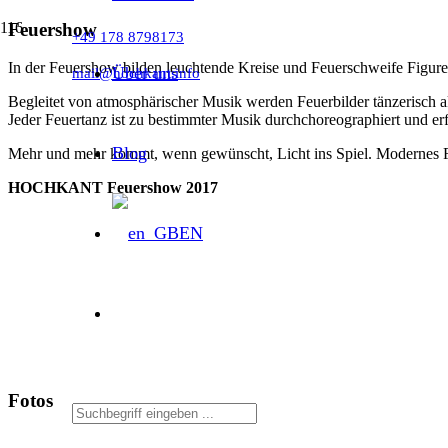
Feuershow
+49 178 8798173
In der Feuershow bilden leuchtende Kreise und Feuerschweife Figure
Über uns
mail@hochkant.info
Begleitet von atmosphärischer Musik werden Feuerbilder tänzerisch ak
Jeder Feuertanz ist zu bestimmter Musik durchchoreographiert und erf
Blog
Mehr und mehr kommt, wenn gewünscht, Licht ins Spiel. Modernes Farb
HOCHKANT Feuershow 2017
EN
Fotos