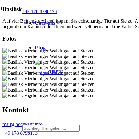
Basilisk
+49 178 8798173
Auf vier Beinen kriechend kommt das echsenartige Tier auf Sie zu. Au
Über uns
mail@hochkant.info
beginnt sein Kamm zu leuchten und wechselt permanent die Farbe. So i
Fotos
Blog
EN
Kontakt
mail@hochkant.info
+49 178 8798173