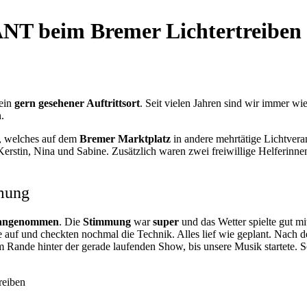
NT beim Bremer Lichtertreiben
ein
gern gesehener Auftrittsort
. Seit vielen Jahren sind wir immer wi
.
, welches auf dem
Bremer Marktplatz
in andere mehrtätige Lichtveran
Kerstin, Nina und Sabine. Zusätzlich waren zwei freiwillige Helferinnen
mmung
 angenommen
. Die
Stimmung
war
super
und das Wetter spielte gut mi
uf und checkten nochmal die Technik. Alles lief wie geplant. Nach de
m Rande hinter der gerade laufenden Show, bis unsere Musik startete.