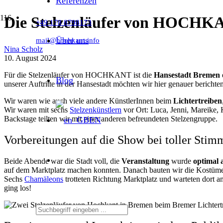
Referenzen
Die Stelzenläufer von HOCHKA
+49 178 8798173
Über uns
mail@hochkant.info
Nina Scholz
10. August 2024
Für die Stelzenläufer von HOCHKANT ist die
Hansestadt Bremen
Blog
unserer Auftritte in der Hansestadt möchten wir hier genauer berichten
Wir waren wie auch viele andere KünstlerInnen beim
Lichtertreiben
Wir waren mit sechs
Stelzenkünstlern
vor Ort: Luca, Jenni, Mareike, 
Backstage teilten wir mit einer anderen befreundeten Stelzengruppe.
EN
Vorbereitungen auf die Show bei toller Sti
Beide Abende war die Stadt voll, die
Veranstaltung
wurde
optimal
auf dem Marktplatz machen konnten. Danach bauten wir die Kostüme a
Sechs
Chamäleons
trotteten Richtung Marktplatz und warteten dort a
ging los!