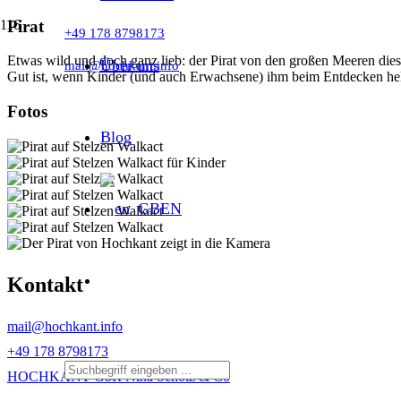
Pirat
+49 178 8798173
Etwas wild und doch ganz lieb: der Pirat von den großen Meeren diese
Über uns
mail@hochkant.info
Gut ist, wenn Kinder (und auch Erwachsene) ihm beim Entdecken helf
Fotos
Blog
EN
Kontakt
mail@hochkant.info
+49 178 8798173
HOCHKANT GbR Nina Scholz & Co